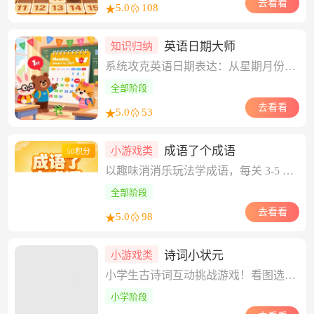
去看看
5.0
108
★
英语日期大师
知识归纳
系统攻克英语日期表达：从星期月份到序数词、介词搭配与英美格式差异，四阶互动练习+可调速语音，学得准、记得牢、用得对！
全部阶段
去看看
5.0
53
★
成语了个成语
小游戏类
50积分
以趣味消消乐玩法学成语，每关 3-5 个成语混于 12 张卡牌，拼齐四字即可消除。闯关解锁释义与例句，6 关由浅入深，图鉴留存所学，轻松积累成语知识。
全部阶段
去看看
5.0
98
★
诗词小状元
小游戏类
小学生古诗词互动挑战游戏！看图选诗、听句补全、易错字辨析、情景应用，6关闯关+语音跟读+智能提示，轻松掌握课标75首。
小学阶段