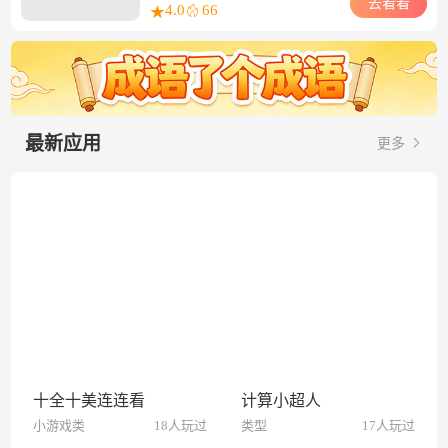
去看看
4.0
66
★
最新应用
更多
十全十美连连看
计算小超人
小游戏类
18人玩过
类型
17人玩过