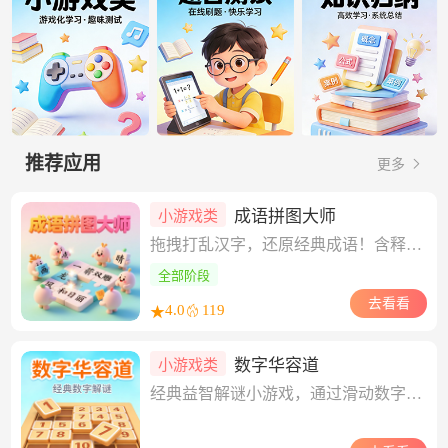
推荐应用
更多
成语拼图大师
小游戏类
拖拽打乱汉字，还原经典成语！含释义例句、三级难度闯关，限时挑战+积分解锁百科彩蛋，老少皆宜的语文益智游戏。
全部阶段
去看看
4.0
119
★
数字华容道
小游戏类
经典益智解谜小游戏，通过滑动数字方块归位排序，锻炼逻辑思维与反应力。关卡由简入难，清爽界面轻松上手，越玩越专注